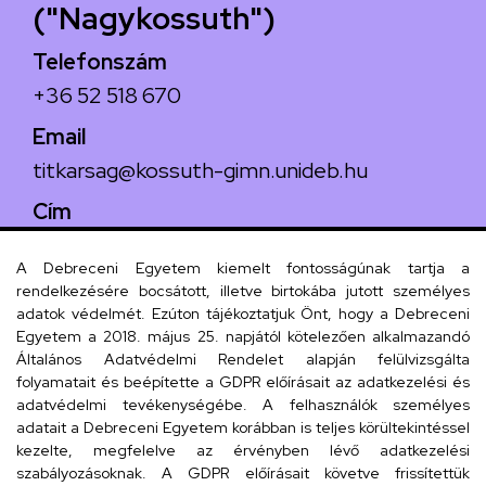
("Nagykossuth")
Telefonszám
+36 52 518 670
Email
titkarsag@kossuth-gimn.unideb.hu
Cím
4029 Debrecen, Csengő utca 4.
A Debreceni Egyetem kiemelt fontosságúnak tartja a
rendelkezésére bocsátott, illetve birtokába jutott személyes
adatok védelmét. Ezúton tájékoztatjuk Önt, hogy a Debreceni
Egyetem a 2018. május 25. napjától kötelezően alkalmazandó
Szervezeti telefonkönyv
Általános Adatvédelmi Rendelet alapján felülvizsgálta
folyamatait és beépítette a GDPR előírásait az adatkezelési és
adatvédelmi tevékenységébe. A felhasználók személyes
adatait a Debreceni Egyetem korábban is teljes körültekintéssel
UD telefonkönyv
kezelte, megfelelve az érvényben lévő adatkezelési
szabályozásoknak. A GDPR előírásait követve frissítettük