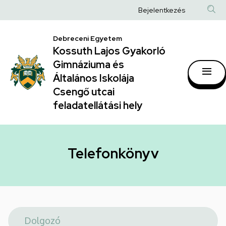
Telefonkönyv
Ugrás
Anonim
Bejelentkezés
a
|
Felhasználói
tartalomra
Kossuth
Debreceni Egyetem
fiók
Kossuth Lajos Gyakorló
Lajos
menüje
Gimnáziuma és
Gyakorló
Általános Iskolája
Gimnáziuma
Csengő utcai
feladatellátási hely
és
Általános
Iskolája
Telefonkönyv
Csengő
utcai
feladatellátási
hely