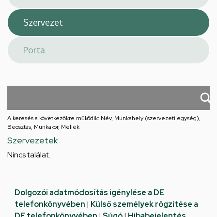
A keresés a következőkre működik: Név, Munkahely (szervezeti egység),
Beosztás, Munkakör, Mellék
Szervezetek
Nincs találat.
Dolgozói adatmódosítás igénylése a DE
telefonkönyvében
|
Külső személyek rögzítése a
DE telefonkönyvében
|
Súgó
|
Hibabejelentés