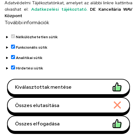
Adatvédelmi Tájékoztatónkat, amelyet az alábbi linkre kattintva
olvashat el:
Adatkezelési tájékoztató.
DE Kancellária WAV
Titkárság
Központ
További információk
Nélkülözhetetlen sütik
Funkcionális sütik
Analitikai sütik
Adatvédelem
Adatvédelem
Hirdetési sütik
Régi oldal
Kiválasztottak mentése
Technikai információk
Összes elutasítása
Copyright © 2026 Unideb
Összes elfogadása