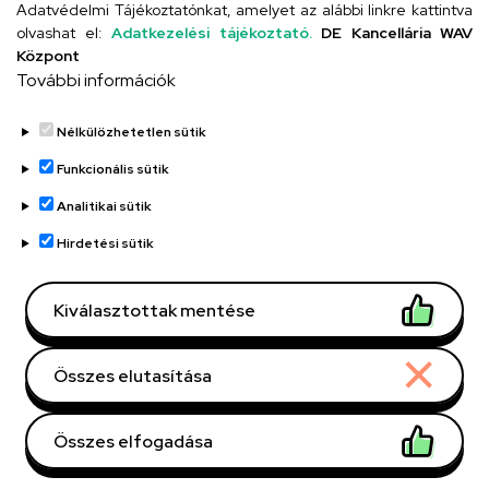
Adatvédelmi Tájékoztatónkat, amelyet az alábbi linkre kattintva
olvashat el:
Adatkezelési tájékoztató.
DE Kancellária WAV
Titkárság
Központ
További információk
Nélkülözhetetlen sütik
Funkcionális sütik
Analitikai sütik
Adatvédelem
Adatvédelem
Hirdetési sütik
Régi oldal
Kiválasztottak mentése
Technikai információk
Összes elutasítása
Copyright © 2026 Unideb
Összes elfogadása