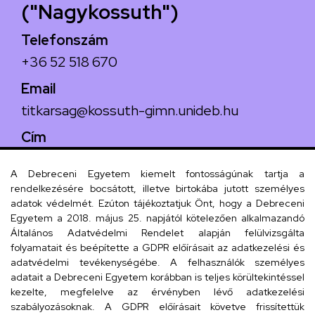
("Nagykossuth")
Telefonszám
+36 52 518 670
Email
titkarsag@kossuth-gimn.unideb.hu
Cím
4029 Debrecen, Csengő utca 4.
A Debreceni Egyetem kiemelt fontosságúnak tartja a
rendelkezésére bocsátott, illetve birtokába jutott személyes
adatok védelmét. Ezúton tájékoztatjuk Önt, hogy a Debreceni
Egyetem a 2018. május 25. napjától kötelezően alkalmazandó
Szervezeti telefonkönyv
Általános Adatvédelmi Rendelet alapján felülvizsgálta
folyamatait és beépítette a GDPR előírásait az adatkezelési és
adatvédelmi tevékenységébe. A felhasználók személyes
adatait a Debreceni Egyetem korábban is teljes körültekintéssel
UD telefonkönyv
kezelte, megfelelve az érvényben lévő adatkezelési
szabályozásoknak. A GDPR előírásait követve frissítettük