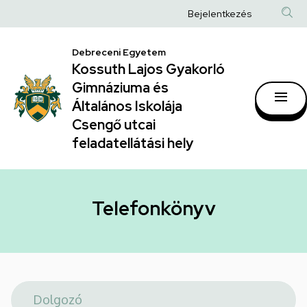
Telefonkönyv
Ugrás
Anonim
Bejelentkezés
a
|
Felhasználói
tartalomra
Kossuth
Debreceni Egyetem
fiók
Kossuth Lajos Gyakorló
Lajos
menüje
Gimnáziuma és
Gyakorló
Általános Iskolája
Gimnáziuma
Csengő utcai
feladatellátási hely
és
Általános
Iskolája
Telefonkönyv
Csengő
utcai
feladatellátási
hely