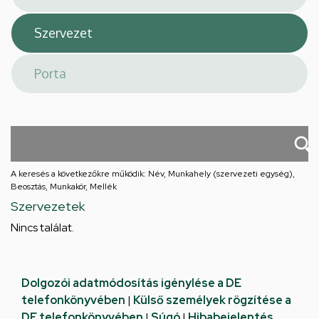
A keresés a következőkre működik: Név, Munkahely (szervezeti egység),
Beosztás, Munkakör, Mellék
Szervezetek
Nincs találat.
Dolgozói adatmódosítás igénylése a DE
telefonkönyvében
|
Külső személyek rögzítése a
DE telefonkönyvében
|
Súgó
|
Hibabejelentés