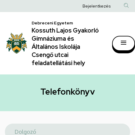
Telefonkönyv
Ugrás
Anonim
Bejelentkezés
a
|
Felhasználói
tartalomra
Kossuth
Debreceni Egyetem
fiók
Kossuth Lajos Gyakorló
Lajos
menüje
Gimnáziuma és
Gyakorló
Általános Iskolája
Gimnáziuma
Csengő utcai
feladatellátási hely
és
Általános
Iskolája
Telefonkönyv
Csengő
utcai
feladatellátási
hely