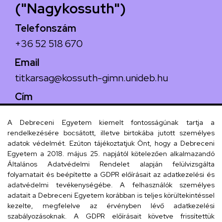
("Nagykossuth")
Telefonszám
+36 52 518 670
Email
titkarsag@kossuth-gimn.unideb.hu
Cím
4029 Debrecen, Csengő utca 4.
A Debreceni Egyetem kiemelt fontosságúnak tartja a
rendelkezésére bocsátott, illetve birtokába jutott személyes
adatok védelmét. Ezúton tájékoztatjuk Önt, hogy a Debreceni
Egyetem a 2018. május 25. napjától kötelezően alkalmazandó
Szervezeti telefonkönyv
Általános Adatvédelmi Rendelet alapján felülvizsgálta
folyamatait és beépítette a GDPR előírásait az adatkezelési és
adatvédelmi tevékenységébe. A felhasználók személyes
adatait a Debreceni Egyetem korábban is teljes körültekintéssel
UD telefonkönyv
kezelte, megfelelve az érvényben lévő adatkezelési
szabályozásoknak. A GDPR előírásait követve frissítettük