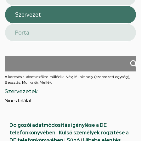
A keresés a következőkre működik: Név, Munkahely (szervezeti egység),
Beosztás, Munkakör, Mellék
Szervezetek
Nincs találat.
Dolgozói adatmódosítás igénylése a DE
telefonkönyvében
|
Külső személyek rögzítése a
DE telefonkönyvében
|
Súgó
|
Hibabejelentés