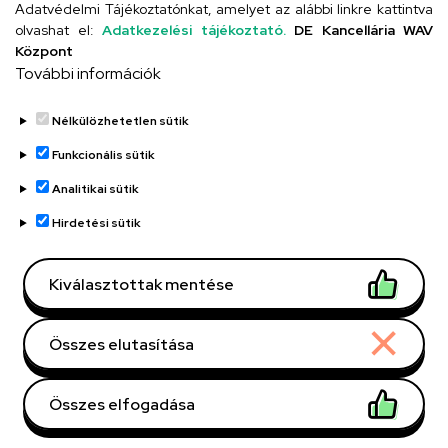
Adatvédelmi Tájékoztatónkat, amelyet az alábbi linkre kattintva
olvashat el:
Adatkezelési tájékoztató.
DE Kancellária WAV
Titkárság
Központ
További információk
Nélkülözhetetlen sütik
Funkcionális sütik
Analitikai sütik
Adatvédelem
Adatvédelem
Hirdetési sütik
Régi oldal
Kiválasztottak mentése
Technikai információk
Összes elutasítása
Copyright © 2026 Unideb
Összes elfogadása