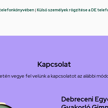
 telefonkönyvében
|
Külső személyek rögzítése a DE tele
Kapcsolat
etén vegye fel velünk a kapcsolatot az alábbi módo
Debreceni Egy
Gyakorló Gimn