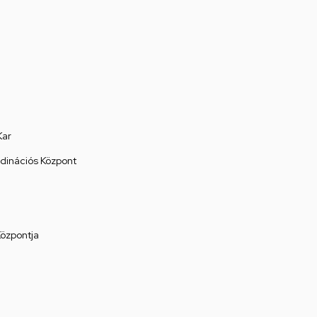
Kar
rdinációs Központ
Központja