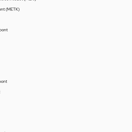
ont (METK)
pont
pont
t