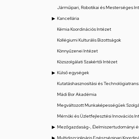
Járműipari, Robotikai és Mesterséges Int
Kancellária
Kémia Koordinációs Intézet
Kollégiumi Kulturális Bizottságok
Könnyűzenei Intézet
Közszolgálati Szakértői Intézet
Külső egységek
Kutatáshasznosítási és Technológiatrans
Mádi Bor Akadémia
Megváltozott Munkaképességűek Szolgál
Mérnöki és Üzletfejlesztési Innovációs In
Mezőgazdaság-, Élelmiszertudományi és
Multidiszciplináris Egészségipari Koordin