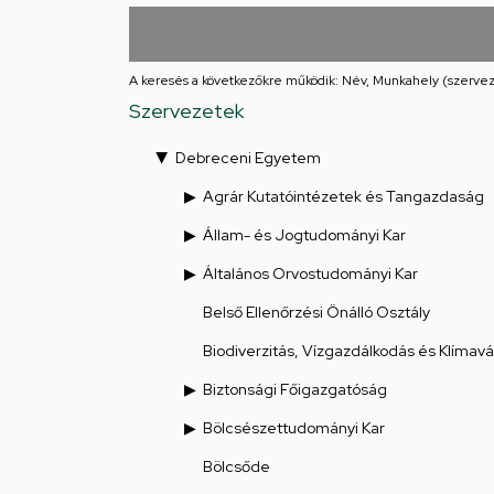
utcai
feladatellátási
A keresés a következőkre működik: Név, Munkahely (szervez
hely
Szervezetek
Debreceni Egyetem
Agrár Kutatóintézetek és Tangazdaság
Állam- és Jogtudományi Kar
Általános Orvostudományi Kar
Belső Ellenőrzési Önálló Osztály
Biodiverzitás, Vízgazdálkodás és Klímav
Biztonsági Főigazgatóság
Bölcsészettudományi Kar
Bölcsőde