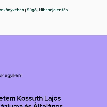
fonkönyvében
|
Súgó
|
Hibabejelentés
k egyikén!
etem Kossuth Lajos
áziuma és Általános