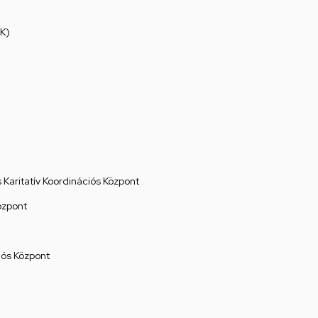
K)
Karitatív Koordinációs Központ
özpont
ós Központ