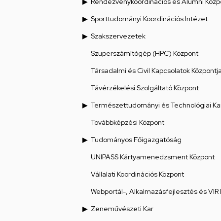
Rendezvénykoordinációs és Alumni Közp
Sporttudományi Koordinációs Intézet
Szakszervezetek
Szuperszámítógép (HPC) Központ
Társadalmi és Civil Kapcsolatok Központj
Távérzékelési Szolgáltató Központ
Természettudományi és Technológiai Ka
Továbbképzési Központ
Tudományos Főigazgatóság
UNIPASS Kártyamenedzsment Központ
Vállalati Koordinációs Központ
Webportál-, Alkalmazásfejlesztés és VIR
Zeneművészeti Kar