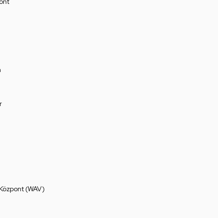
ont
a
r
 Központ (WAV)