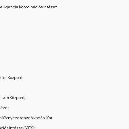
elligencia Koordinációs Intézet
zfer Központ
tató Központja
tézet
 Környezetgazdálkodási Kar
ációs Intézet (MEKI)