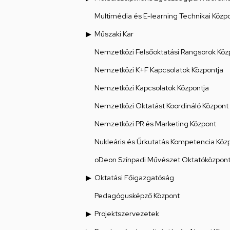
Multimédia és E-learning Technikai Közp
Műszaki Kar
Nemzetközi Felsőoktatási Rangsorok Köz
Nemzetközi K+F Kapcsolatok Központja
Nemzetközi Kapcsolatok Központja
Nemzetközi Oktatást Koordináló Központ
Nemzetközi PR és Marketing Központ
Nukleáris és Űrkutatás Kompetencia Köz
oDeon Színpadi Művészet Oktatóközpon
Oktatási Főigazgatóság
Pedagógusképző Központ
Projektszervezetek