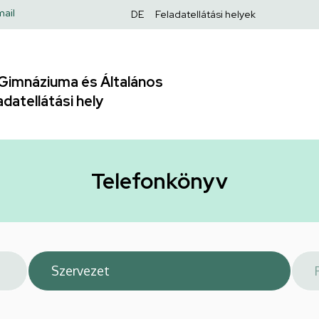
Felső
ail
DE
Feladatellátási helyek
navigáció
Gimnáziuma és Általános
adatellátási hely
Telefonkönyv