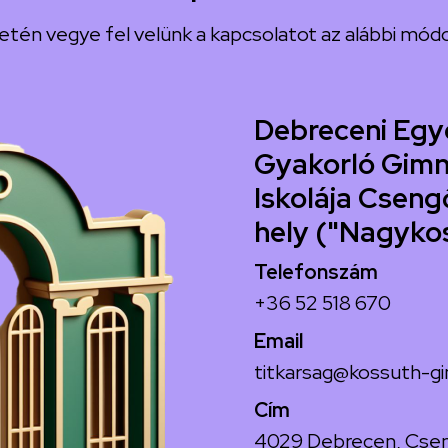
etén vegye fel velünk a kapcsolatot az alábbi módo
Debreceni Egy
Gyakorló Gimn
Iskolája Csengő
hely ("Nagyko
Telefonszám
+36 52 518 670
Email
titkarsag@kossuth-gi
Cím
4029 Debrecen, Csen