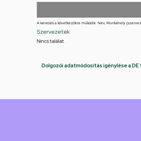
utcai
feladatellátási
A keresés a következőkre működik: Név, Munkahely (szervez
hely
Szervezetek
Nincs találat.
Dolgozói adatmódosítás igénylése a DE