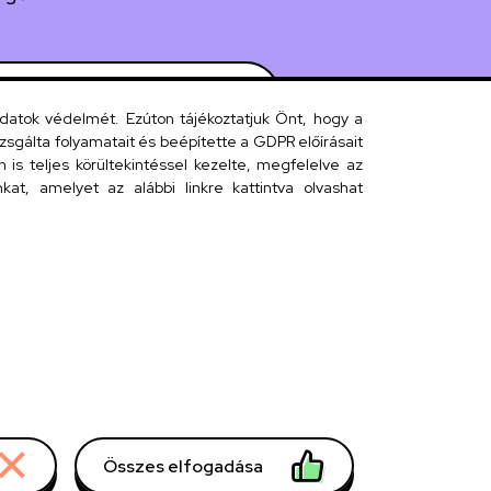
 telefonkönyv
adatok védelmét. Ezúton tájékoztatjuk Önt, hogy a
sgálta folyamatait és beépítette a GDPR előírásait
s teljes körültekintéssel kezelte, megfelelve az
efonkönyv
at, amelyet az alábbi linkre kattintva olvashat
kárság
Összes elfogadása
Withdraw consent