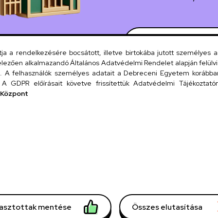
Szervezeti
 a rendelkezésére bocsátott, illetve birtokába jutott személyes 
lezően alkalmazandó Általános Adatvédelmi Rendelet alapján felülviz
A felhasználók személyes adatait a Debreceni Egyetem korábban i
UD tel
A GDPR előírásait követve frissítettük Adatvédelmi Tájékoztatónk
 Központ
Tit
lasztottak mentése
Összes elutasítása
mációk