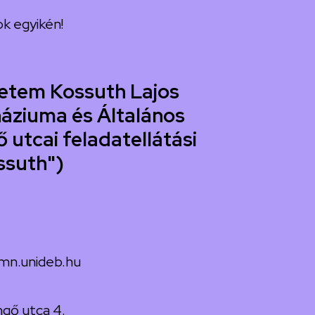
k egyikén!
etem Kossuth Lajos
áziuma és Általános
 utcai feladatellátási
ssuth")
mn.unideb.hu
gő utca 4.