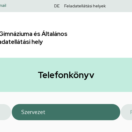
Felső
ail
DE
Feladatellátási helyek
navigáció
Gimnáziuma és Általános
adatellátási hely
Telefonkönyv