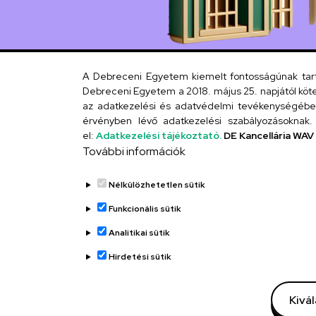
A Debreceni Egyetem kiemelt fontosságúnak tartja
Debreceni Egyetem a 2018. május 25. napjától köte
az adatkezelési és adatvédelmi tevékenységébe. 
érvényben lévő adatkezelési szabályozásoknak. 
el:
Adatkezelési tájékoztató.
DE Kancellária WAV
További információk
Nélkülözhetetlen sütik
Funkcionális sütik
Analitikai sütik
Hirdetési sütik
Kivá
Adatvédelem
Adatvédelem
Technikai infor