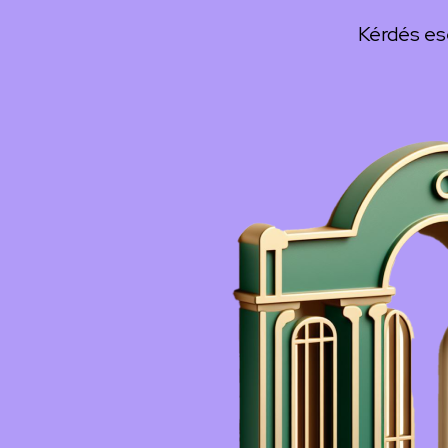
Kérdés es
Kép