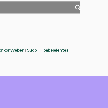
fonkönyvében
|
Súgó
|
Hibabejelentés